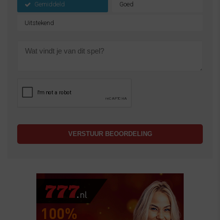
Gemiddeld
Goed
Uitstekend