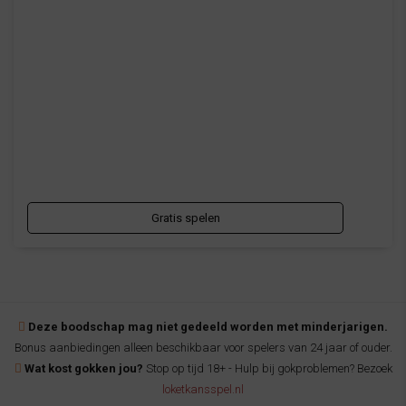
Gratis spelen
Deze boodschap mag niet gedeeld worden met minderjarigen.
Bonus aanbiedingen alleen beschikbaar voor spelers van 24 jaar of ouder.
Wat kost gokken jou?
Stop op tijd 18+ - Hulp bij gokproblemen? Bezoek
loketkansspel.nl