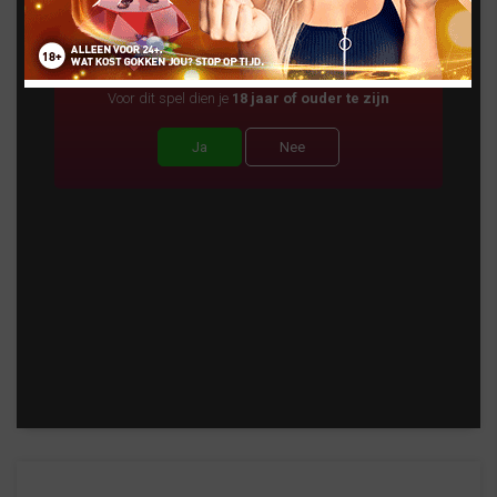
Ben je 18 jaar of ouder?
Voor dit spel dien je
18 jaar of ouder te zijn
Ja
Nee