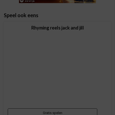
Speel ook eens
Rhyming reels jack and jill
Gratis spelen