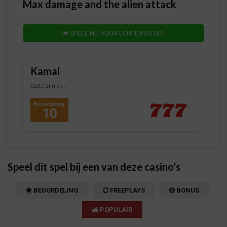
Max damage and the alien attack
SPEEL NU VOOR ECHTE PRIJZEN
Kamal
SLots zijn ok...
Beoordeling:
10
Speel dit spel bij een van deze casino's
BEOORDELING
FREEPLAYS
BONUS
POPULAIR