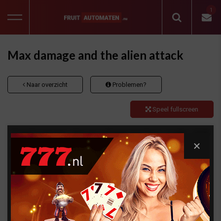
1
Max damage and the alien attack
Home
Naar overzicht
Problemen?
Casino reviews
Speel fullscreen
Online speelhal
Online casino games
Gratis gokautomaten