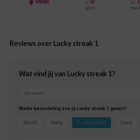
0
1
spins
max 
Reviews over Lucky streak 1
Wat vind jij van Lucky streak 1?
Welke beoordeling zou jij Lucky streak 1 geven?
Slecht
Matig
Gemiddeld
Goed