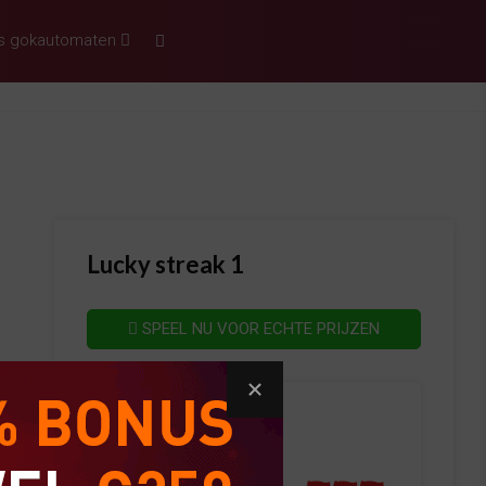
is gokautomaten
Lucky streak 1
SPEEL NU VOOR ECHTE PRIJZEN
Kamal
SLots zijn ok...
Beoordeling: