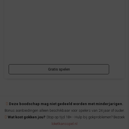
Gratis spelen
Deze boodschap mag niet gedeeld worden met minderjarigen.
Bonus aanbiedingen alleen beschikbaar voor spelers van 24 jaar of ouder.
Wat kost gokken jou?
Stop op tijd 18+ - Hulp bij gokproblemen? Bezoek
loketkansspel.nl