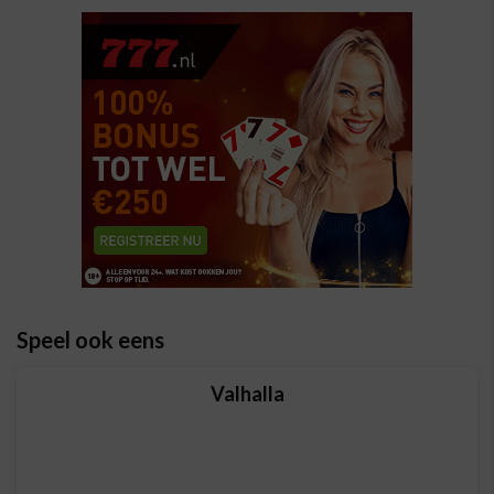
Speel ook eens
Valhalla