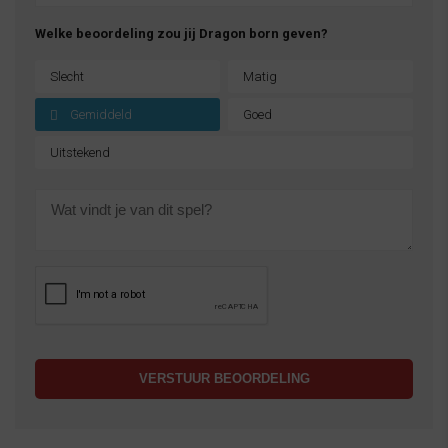
Welke beoordeling zou jij Dragon born geven?
Slecht
Matig
Gemiddeld
Goed
Uitstekend