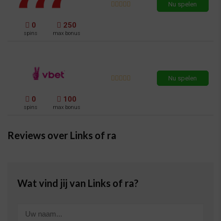
Nu spelen
0
250
spins
max bonus
Nu spelen
0
100
spins
max bonus
Reviews over Links of ra
Wat vind jij van Links of ra?