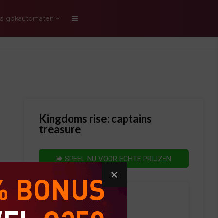
is gokautomaten
Kingdoms rise: captains
treasure
SPEEL NU VOOR ECHTE PRIJZEN
Kamal
SLots zijn ok...