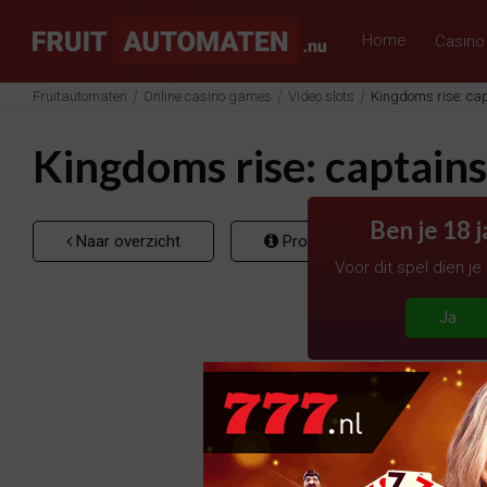
Home
Casino
Fruitautomaten
Online casino games
Video slots
Kingdoms rise: cap
Kingdoms rise: captains
Ben je 18 
Naar overzicht
Problemen?
Voor dit spel dien je
Ja