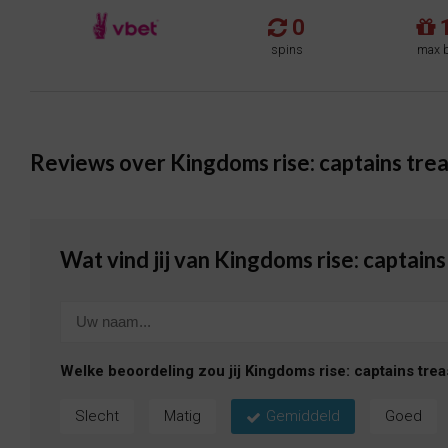
0
spins
max 
Reviews over Kingdoms rise: captains tre
Wat vind jij van Kingdoms rise: captain
Welke beoordeling zou jij Kingdoms rise: captains tre
Slecht
Matig
Gemiddeld
Goed