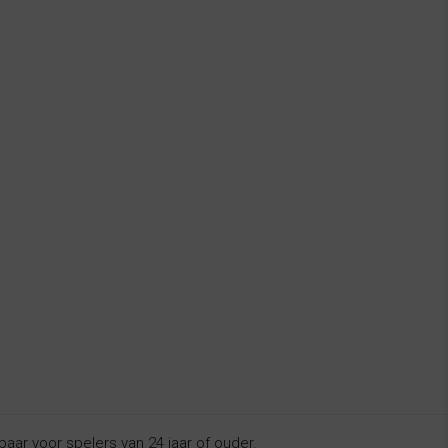
ar voor spelers van 24 jaar of ouder.