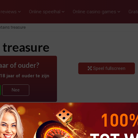
 reviews
Online speelhal
Online casino games
Grat
tains treasure
 treasure
jaar of ouder?
Speel fullscreen
18 jaar of ouder te zijn
Nee