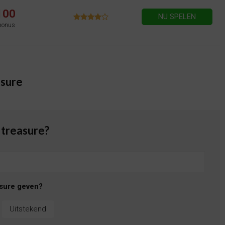
100
NU SPELEN
bonus
asure
s treasure?
asure geven?
Uitstekend