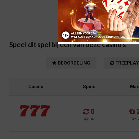
Speel dit spel bij een van deze casino's
BEOORDELING
FREEPLAY
Casino
Spins
Max
0
spins
max 