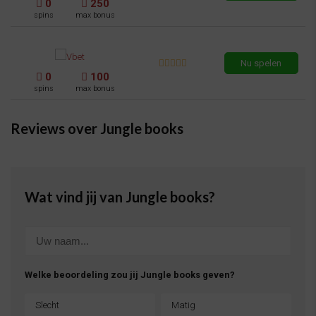
0
250
spins
max bonus
Nu spelen
0
100
spins
max bonus
Reviews over Jungle books
Wat vind jij van Jungle books?
Welke beoordeling zou jij Jungle books geven?
Slecht
Matig