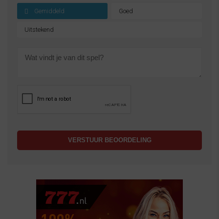
Gemiddeld
Goed
Uitstekend