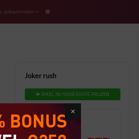
is gokautomaten
Joker rush
SPEEL NU VOOR ECHTE PRIJZEN
Kamal
SLots zijn ok...
Beoordeling: