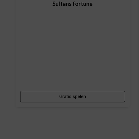
Sultans fortune
Gratis spelen