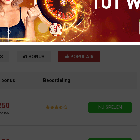
S
BONUS
POPULAIR
 bonus
Beoordeling
250
NU SPELEN
bonus