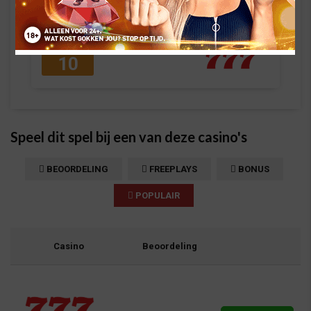
Kamal
SLots zijn ok...
Beoordeling:
10
Speel dit spel bij een van deze casino's
BEOORDELING
FREEPLAYS
BONUS
POPULAIR
Casino
Beoordeling