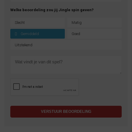
Welke beoordeling zou jij Jingle spin geven?
Slecht
Matig
Gemiddeld
Goed
Uitstekend