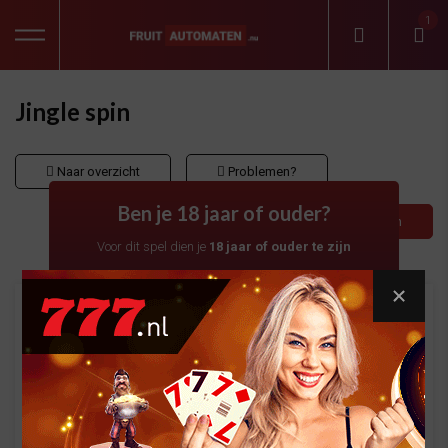
1
Jingle spin
Home
Naar overzicht
Problemen?
Casino reviews
Ben je 18 jaar of ouder?
Speel fullscreen
Online speelhal
Voor dit spel dien je
18 jaar of ouder te zijn
Online casino games
Ja
Nee
Jingle spin
Gratis gokautomaten
SPEEL NU VOOR ECHTE PRIJZEN