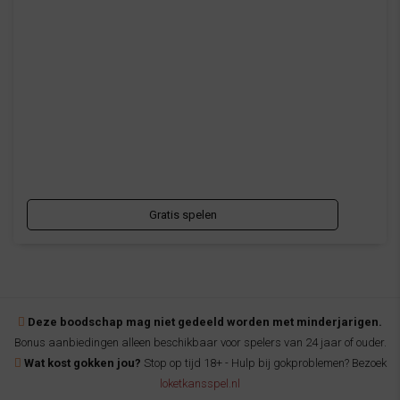
Gratis spelen
Deze boodschap mag niet gedeeld worden met minderjarigen.
Bonus aanbiedingen alleen beschikbaar voor spelers van 24 jaar of ouder.
Wat kost gokken jou?
Stop op tijd 18+ - Hulp bij gokproblemen? Bezoek
loketkansspel.nl