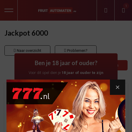
1
Jackpot 6000
Home
Naar overzicht
Problemen?
Casino reviews
Ben je 18 jaar of ouder?
Speel fullscreen
Online speelhal
Voor dit spel dien je
18 jaar of ouder te zijn
Online casino games
Ja
Nee
Jackpot 6000
Gratis gokautomaten
SPEEL NU VOOR ECHTE PRIJZEN