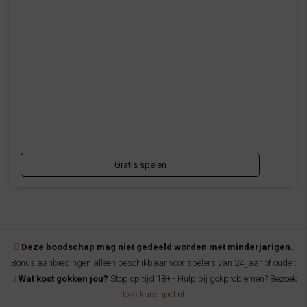
Gratis spelen
Deze boodschap mag niet gedeeld worden met minderjarigen.
Bonus aanbiedingen alleen beschikbaar voor spelers van 24 jaar of ouder.
Wat kost gokken jou?
Stop op tijd 18+ - Hulp bij gokproblemen? Bezoek
loketkansspel.nl