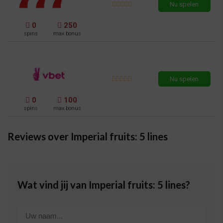
Nu spelen
0
250
spins
max bonus
Nu spelen
0
100
spins
max bonus
Reviews over Imperial fruits: 5 lines
Wat vind jij van Imperial fruits: 5 lines?