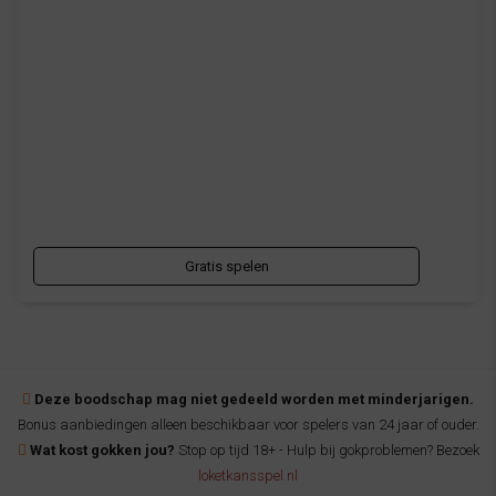
Gratis spelen
Deze boodschap mag niet gedeeld worden met minderjarigen.
Bonus aanbiedingen alleen beschikbaar voor spelers van 24 jaar of ouder.
Wat kost gokken jou?
Stop op tijd 18+ - Hulp bij gokproblemen? Bezoek
loketkansspel.nl