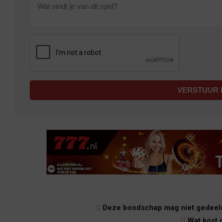
Deze boodschap mag niet gedeeld
Wat kost 