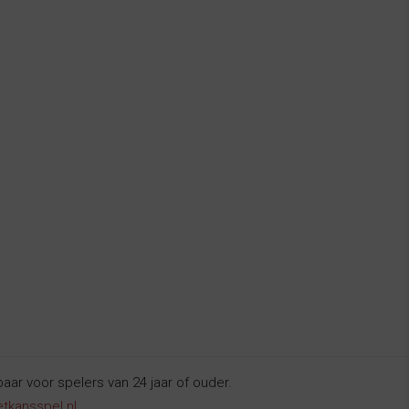
ar voor spelers van 24 jaar of ouder.
etkansspel.nl