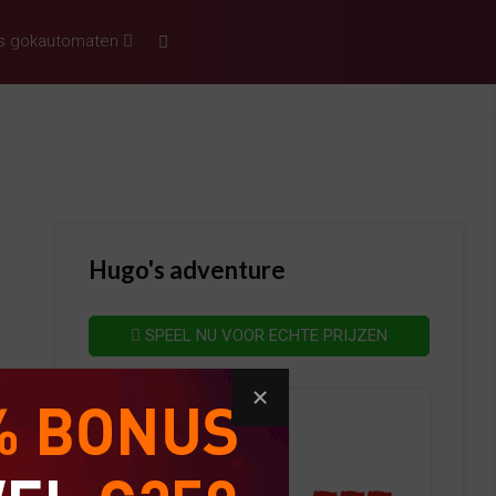
is gokautomaten
Hugo's adventure
SPEEL NU VOOR ECHTE PRIJZEN
Kamal
SLots zijn ok...
Beoordeling: