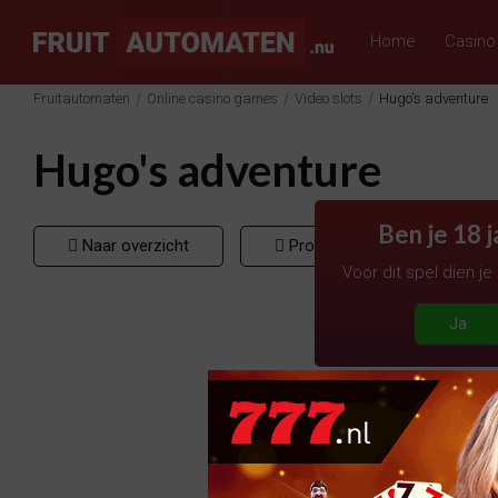
Home
Casino
Fruitautomaten
Online casino games
Video slots
Hugo's adventure
Hugo's adventure
Ben je 18 
Naar overzicht
Problemen?
Voor dit spel dien je
Ja