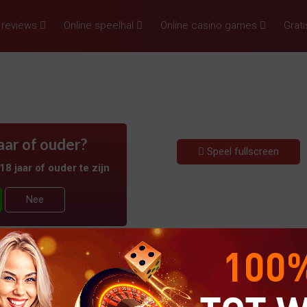
 reviews
Online speelhal
Online casino games
Grat
jaar of ouder?
Speel fullscreen
18 jaar of ouder te zijn
Nee