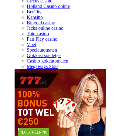
Circus casino
Holland Casino online
BetCity
Kansino
Bingoal casino
Jacks online casino
Toto casino
Fair Play casino
Vbet
Speelautomaten
Gokkast spelletjes
Casino gokautomaten
Megaways Slots