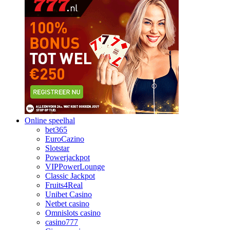
Online speelhal
bet365
EuroCazino
Slotstar
Powerjackpot
VIPPowerLounge
Classic Jackpot
Fruits4Real
Unibet Casino
Netbet casino
Omnislots casino
casino777