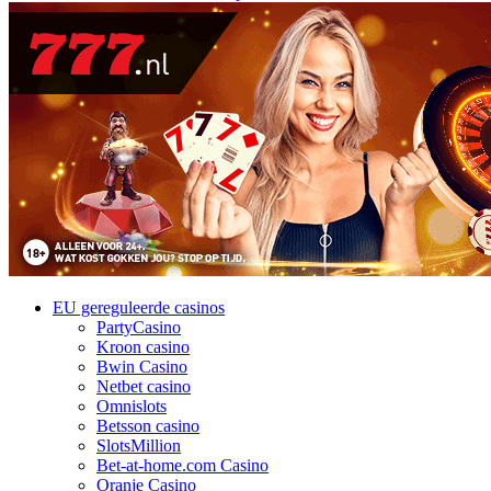
EU gereguleerde casinos
PartyCasino
Kroon casino
Bwin Casino
Netbet casino
Omnislots
Betsson casino
SlotsMillion
Bet-at-home.com Casino
Oranje Casino