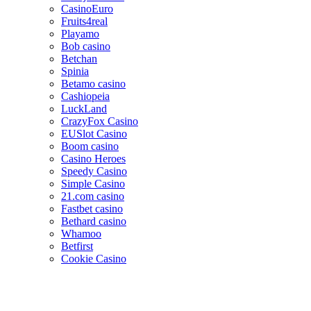
CasinoEuro
Fruits4real
Playamo
Bob casino
Betchan
Spinia
Betamo casino
Cashiopeia
LuckLand
CrazyFox Casino
EUSlot Casino
Boom casino
Casino Heroes
Speedy Casino
Simple Casino
21.com casino
Fastbet casino
Bethard casino
Whamoo
Betfirst
Cookie Casino