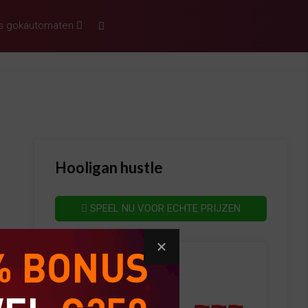
is gokautomaten
Hooligan hustle
SPEEL NU VOOR ECHTE PRIJZEN
Kamal
SLots zijn ok...
Beoordeling: