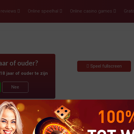
 reviews
Online speelhal
Online casino games
Grat
jaar of ouder?
Speel fullscreen
18 jaar of ouder te zijn
Nee