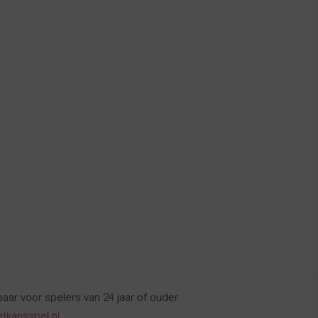
ar voor spelers van 24 jaar of ouder.
etkansspel.nl