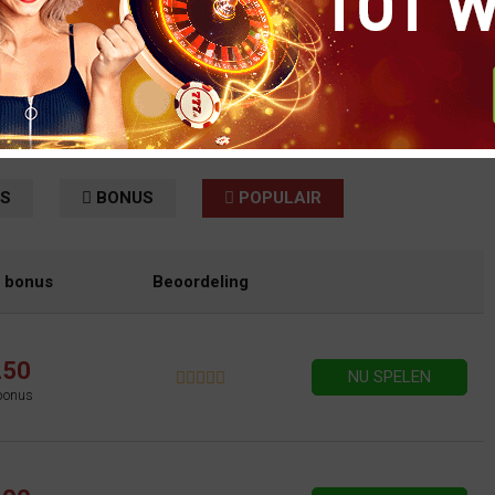
S
BONUS
POPULAIR
 bonus
Beoordeling
50
NU SPELEN
bonus