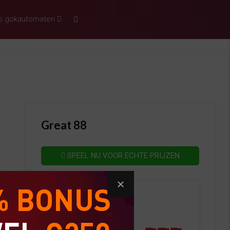
is gokautomaten
Great 88
SPEEL NU VOOR ECHTE PRIJZEN
Kamal
SLots zijn ok...
Beoordeling: