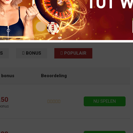
S
BONUS
POPULAIR
 bonus
Beoordeling
50
NU SPELEN
bonus