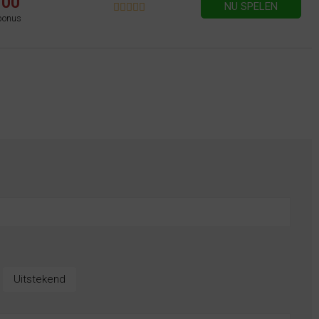
00
NU SPELEN
bonus
Uitstekend