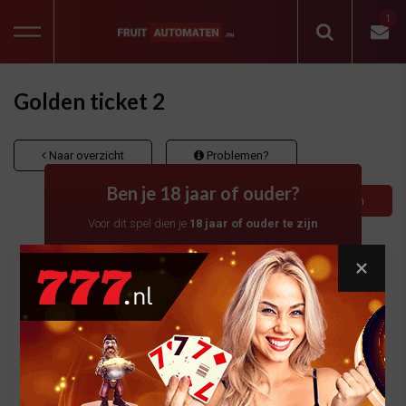
1
Golden ticket 2
Home
Naar overzicht
Problemen?
Casino reviews
Ben je 18 jaar of ouder?
Speel fullscreen
Online speelhal
Voor dit spel dien je
18 jaar of ouder te zijn
Online casino games
Ja
Nee
Golden ticket 2
Gratis gokautomaten
SPEEL NU VOOR ECHTE PRIJZEN