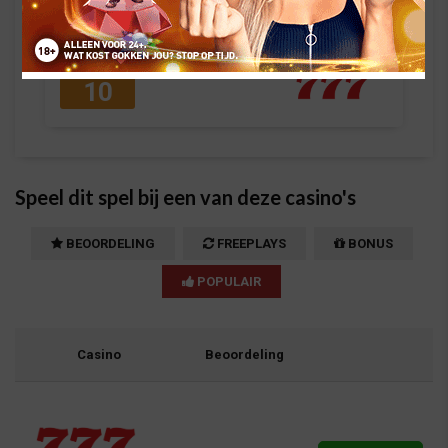
Kamal
SLots zijn ok...
Beoordeling:
10
Speel dit spel bij een van deze casino's
BEOORDELING
FREEPLAYS
BONUS
POPULAIR
Casino
Beoordeling