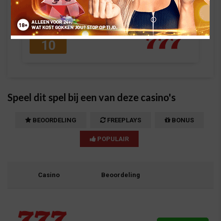
Kamal
SLots zijn ok...
Beoordeling:
10
Speel dit spel bij een van deze casino's
BEOORDELING
FREEPLAYS
BONUS
POPULAIR
Casino
Beoordeling