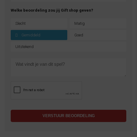
Welke beoordeling zou jij Gift shop geven?
Slecht
Matig
Gemiddeld
Goed
Uitstekend