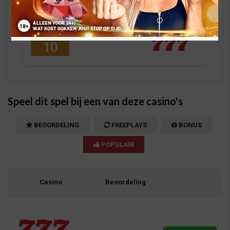
Kamal
SLots zijn ok...
Beoordeling:
10
Speel dit spel bij een van deze casino's
BEOORDELING
FREEPLAYS
BONUS
POPULAIR
Casino
Beoordeling