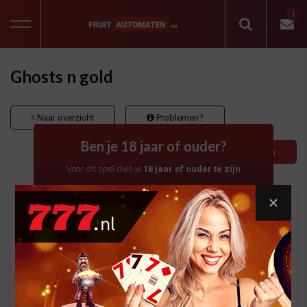
1
Ghosts n gold
Home
Naar overzicht
Problemen?
Casino reviews
Ben je 18 jaar of ouder?
Speel fullscreen
Online speelhal
Voor dit spel dien je
18 jaar of ouder te zijn
Online casino games
Ja
Nee
Ghosts n gold
Gratis gokautomaten
SPEEL NU VOOR ECHTE PRIJZEN