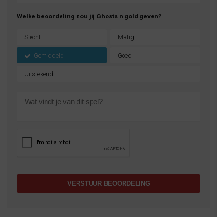
Welke beoordeling zou jij Ghosts n gold geven?
Slecht
Matig
Gemiddeld
Goed
Uitstekend