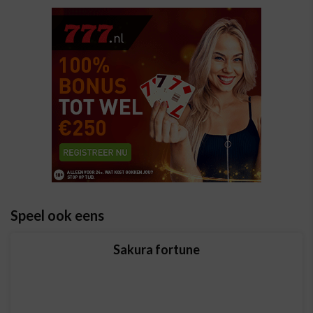
Speel ook eens
Sakura fortune