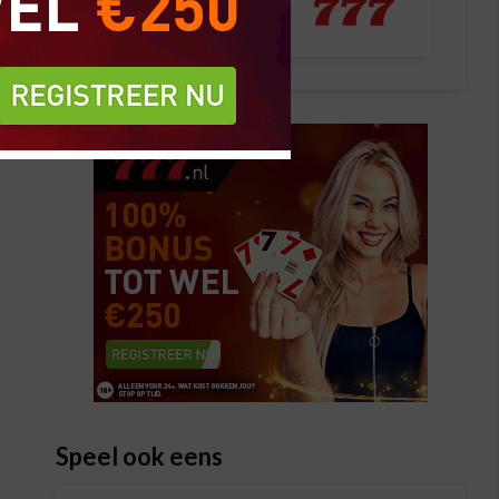
10
Speel ook eens