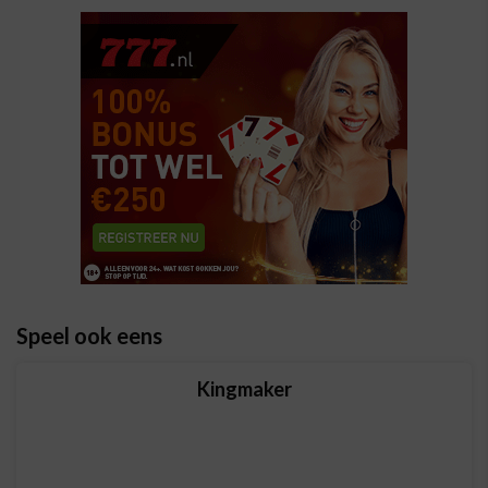
Speel ook eens
Kingmaker