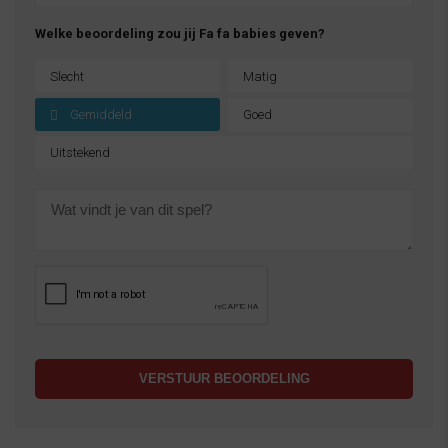
Welke beoordeling zou jij Fa fa babies geven?
Slecht
Matig
Gemiddeld
Goed
Uitstekend