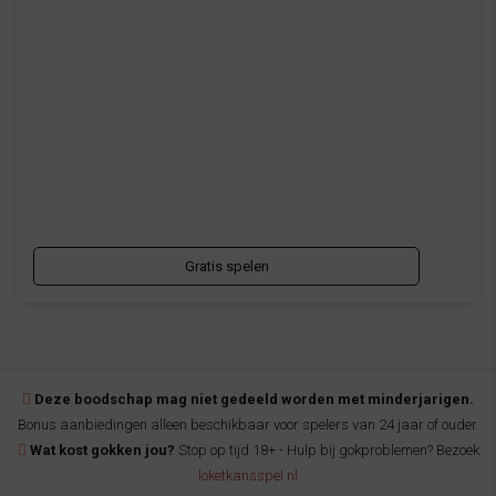
Gratis spelen
Deze boodschap mag niet gedeeld worden met minderjarigen.
Bonus aanbiedingen alleen beschikbaar voor spelers van 24 jaar of ouder.
Wat kost gokken jou?
Stop op tijd 18+ - Hulp bij gokproblemen? Bezoek
loketkansspel.nl