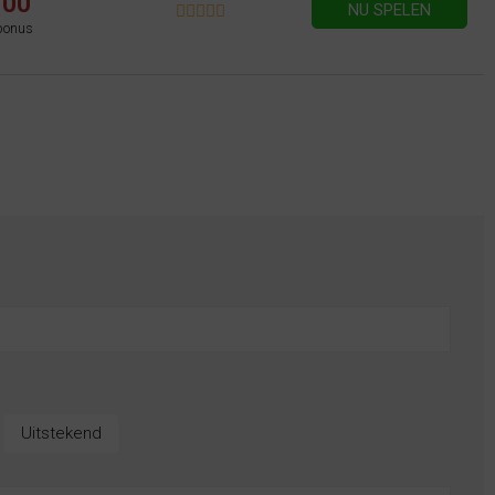
00
NU SPELEN
bonus
Uitstekend