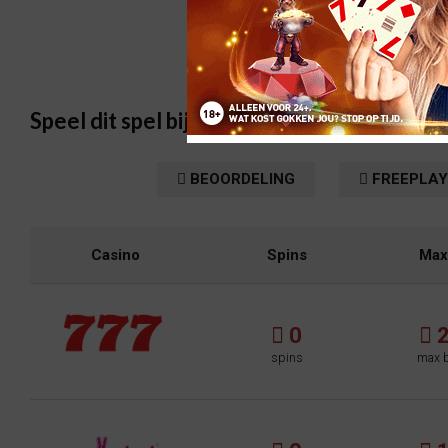
Speel dit spel bij een van deze casino's
BEOORDELING
FREEPLAY
Casino
Spins
Max
0
2
spins
max 