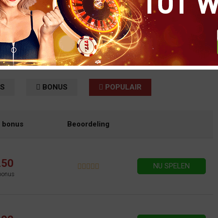
S
BONUS
POPULAIR
 bonus
Beoordeling
50
NU SPELEN
bonus