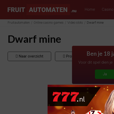
Home
Casino
Fruitautomaten
Online casino games
Video slots
Dwarf mine
Dwarf mine
Ben je 18 
Naar overzicht
Problemen?
Voor dit spel dien je
Ja