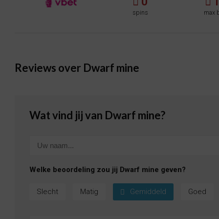
0
1
spins
max 
Reviews over Dwarf mine
Wat vind jij van Dwarf mine?
Welke beoordeling zou jij Dwarf mine geven?
Slecht
Matig
Gemiddeld
Goed