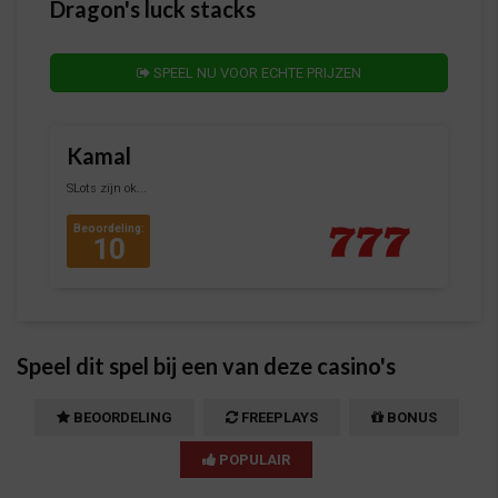
Dragon's luck stacks
SPEEL NU VOOR ECHTE PRIJZEN
Kamal
SLots zijn ok...
Beoordeling:
10
Speel dit spel bij een van deze casino's
BEOORDELING
FREEPLAYS
BONUS
POPULAIR