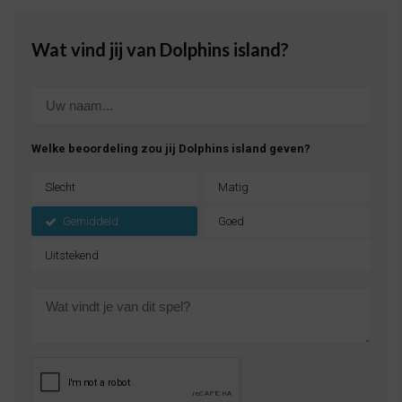
Wat vind jij van Dolphins island?
Welke beoordeling zou jij Dolphins island geven?
Slecht
Matig
Gemiddeld
Goed
Uitstekend