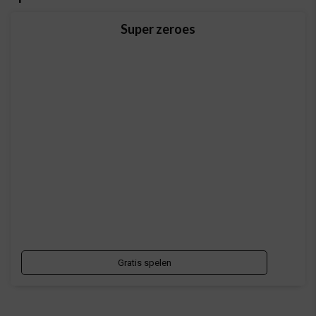
Super zeroes
Gratis spelen