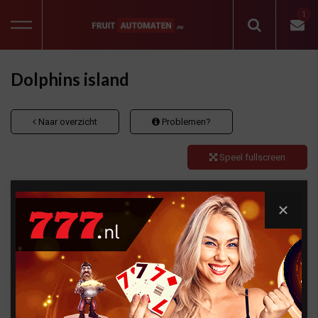
1
Dolphins island
Home
Naar overzicht
Problemen?
Casino reviews
Speel fullscreen
Online speelhal
Online casino games
Gratis gokautomaten