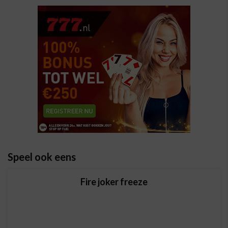
Speel ook eens
Fire joker freeze