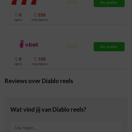
Nu spelen
0
250
spins
max bonus
Nu spelen
0
100
spins
max bonus
Reviews over Diablo reels
Wat vind jij van Diablo reels?