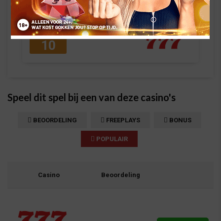
Kamal
SLots zijn ok...
Beoordeling:
10
Speel dit spel bij een van deze casino's
BEOORDELING
FREEPLAYS
BONUS
POPULAIR
Casino
Beoordeling