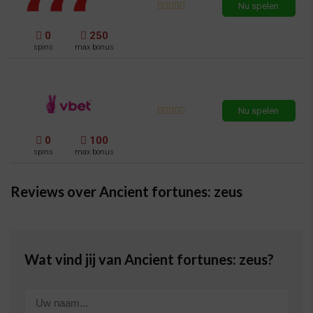
Nu spelen
0
250
spins
max bonus
Nu spelen
0
100
spins
max bonus
Reviews over Ancient fortunes: zeus
Wat vind jij van Ancient fortunes: zeus?