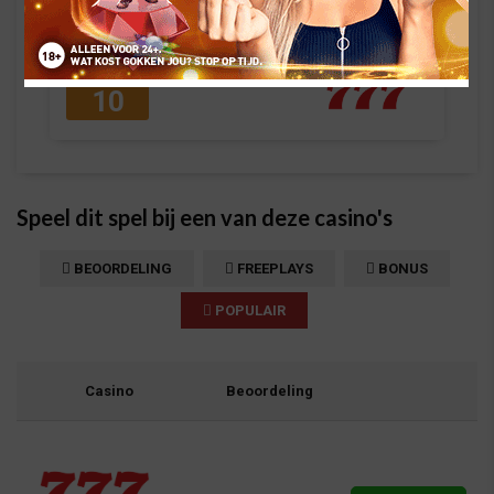
Kamal
SLots zijn ok...
Beoordeling:
10
Speel dit spel bij een van deze casino's
BEOORDELING
FREEPLAYS
BONUS
POPULAIR
Casino
Beoordeling