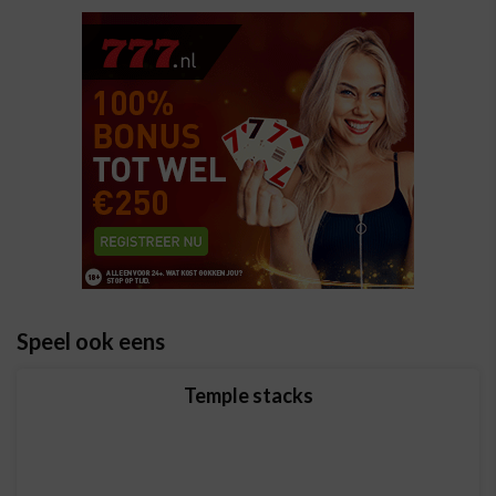
Speel ook eens
Temple stacks