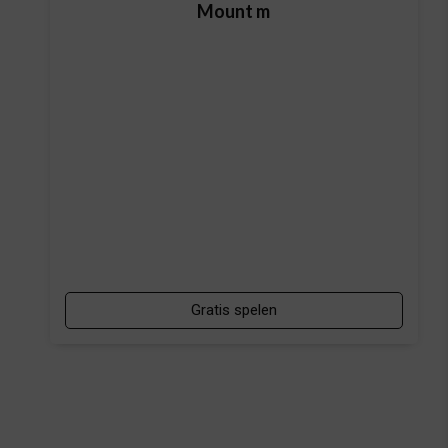
Mount m
Gratis spelen