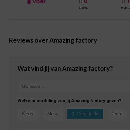
0
1
spins
max 
Reviews over Amazing factory
Wat vind jij van Amazing factory?
Welke beoordeling zou jij Amazing factory geven?
Slecht
Matig
Gemiddeld
Goed