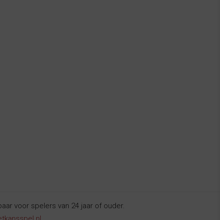
ar voor spelers van 24 jaar of ouder.
etkansspel.nl