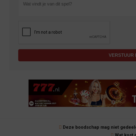
Deze boodschap mag niet gedeeld
Wat kost 