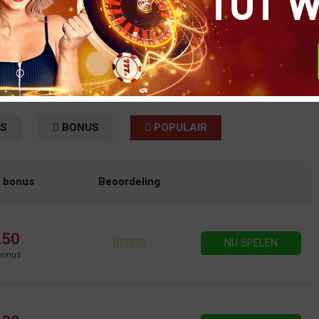
S
BONUS
POPULAIR
 bonus
Beoordeling
50
NU SPELEN
bonus