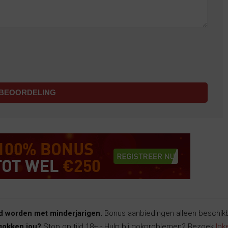
 worden met minderjarigen.
Bonus aanbiedingen alleen beschikba
gokken jou?
Stop op tijd 18+ - Hulp bij gokproblemen? Bezoek
lok