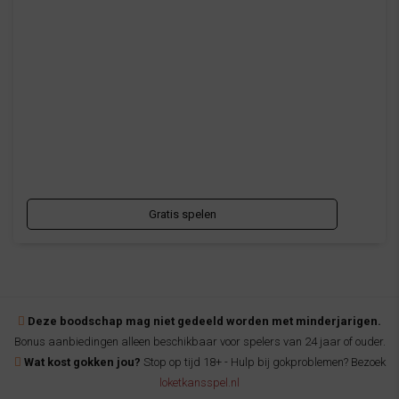
Gratis spelen
Deze boodschap mag niet gedeeld worden met minderjarigen.
Bonus aanbiedingen alleen beschikbaar voor spelers van 24 jaar of ouder.
Wat kost gokken jou?
Stop op tijd 18+ - Hulp bij gokproblemen? Bezoek
loketkansspel.nl