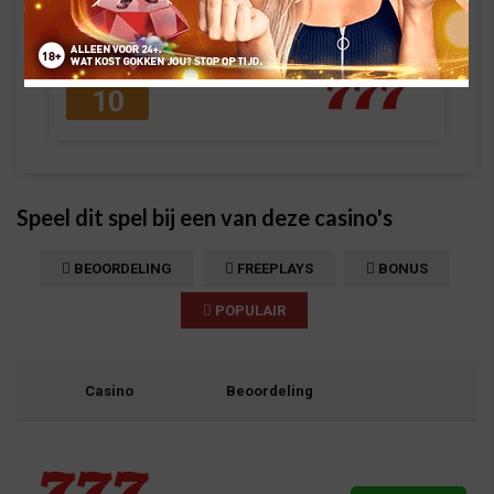
Kamal
SLots zijn ok...
Beoordeling:
10
Speel dit spel bij een van deze casino's
BEOORDELING
FREEPLAYS
BONUS
POPULAIR
Casino
Beoordeling