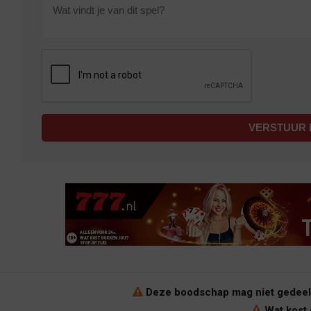
Deze boodschap mag niet gedeel
Wat kost