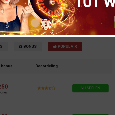
S
BONUS
POPULAIR
 bonus
Beoordeling
250
NU SPELEN
bonus