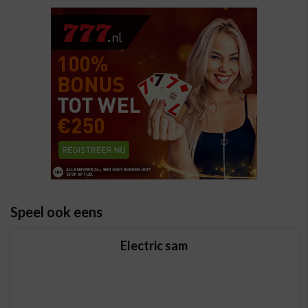
Speel ook eens
Electric sam