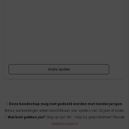
Gratis spelen
Deze boodschap mag niet gedeeld worden met minderjarigen.
Bonus aanbiedingen alleen beschikbaar voor spelers van 24 jaar of ouder.
Wat kost gokken jou?
Stop op tijd 18+ - Hulp bij gokproblemen? Bezoek
loketkansspel.nl