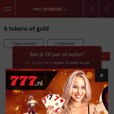
1
6 tokens of gold
Home
Naar overzicht
Problemen?
Casino reviews
Ben je 18 jaar of ouder?
Speel fullscreen
Online speelhal
Voor dit spel dien je
18 jaar of ouder te zijn
Online casino games
Ja
Nee
6 tokens of gold
Gratis gokautomaten
SPEEL NU VOOR ECHTE PRIJZEN