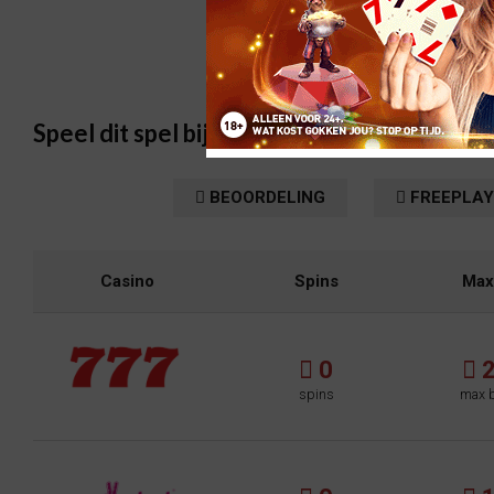
Speel dit spel bij een van deze casino's
BEOORDELING
FREEPLAY
Casino
Spins
Max
0
2
spins
max 