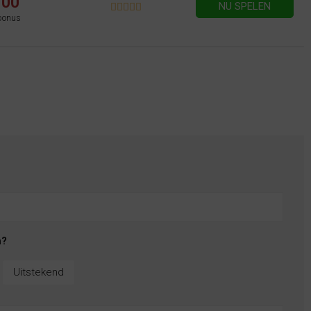
00
NU SPELEN
bonus
n?
Uitstekend