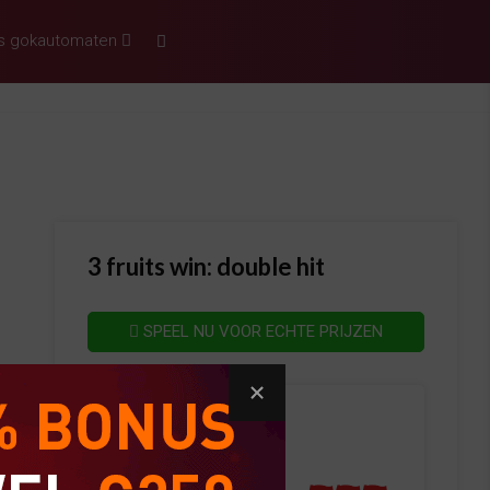
is gokautomaten
3 fruits win: double hit
SPEEL NU VOOR ECHTE PRIJZEN
Kamal
SLots zijn ok...
Beoordeling: