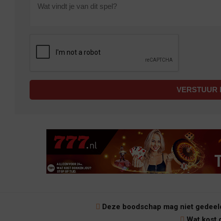
Deze boodschap mag niet gedeeld
Wat kost 