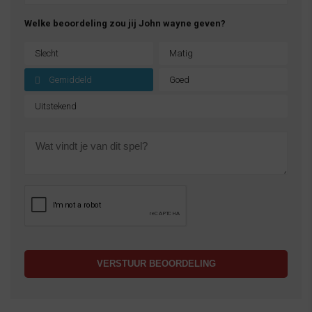
Welke beoordeling zou jij John wayne geven?
Slecht
Matig
Gemiddeld
Goed
Uitstekend