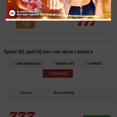
Kamal
SLots zijn ok...
Beoordeling:
10
Speel dit spel bij een van deze casino's
BEOORDELING
FREEPLAYS
BONUS
POPULAIR
Casino
Beoordeling