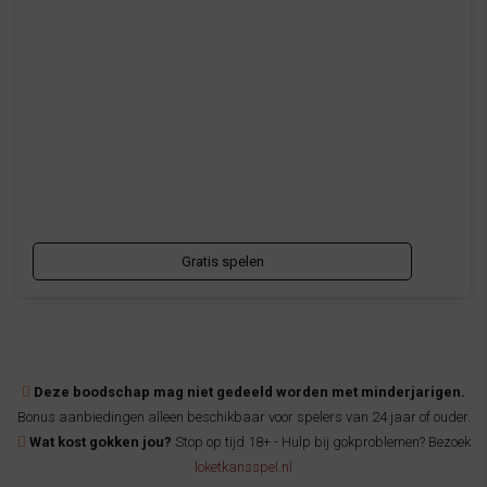
Gratis spelen
Deze boodschap mag niet gedeeld worden met minderjarigen.
Bonus aanbiedingen alleen beschikbaar voor spelers van 24 jaar of ouder.
Wat kost gokken jou?
Stop op tijd 18+ - Hulp bij gokproblemen? Bezoek
loketkansspel.nl