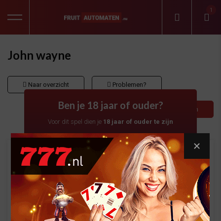
1
John wayne
Home
Naar overzicht
Problemen?
Casino reviews
Ben je 18 jaar of ouder?
Speel fullscreen
Online speelhal
Voor dit spel dien je
18 jaar of ouder te zijn
Online casino games
Ja
Nee
John wayne
Gratis gokautomaten
SPEEL NU VOOR ECHTE PRIJZEN