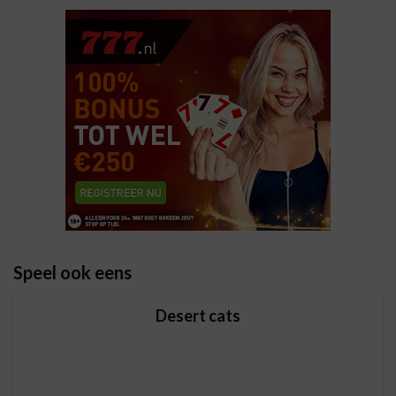
Speel ook eens
Desert cats