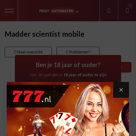
1
Madder scientist mobile
Home
Naar overzicht
Problemen?
Casino reviews
Ben je 18 jaar of ouder?
Speel fullscreen
Online speelhal
Voor dit spel dien je
18 jaar of ouder te zijn
Online casino games
Ja
Nee
Madder scientist mobile
Gratis gokautomaten
SPEEL NU VOOR ECHTE PRIJZEN