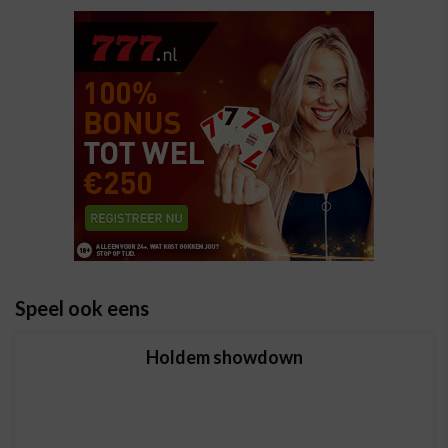
Speel ook eens
Holdem showdown