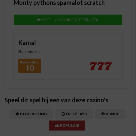
Monty pythons spamalot scratch
SPEEL NU VOOR ECHTE PRIJZEN
Kamal
SLots zijn ok...
Beoordeling:
10
Speel dit spel bij een van deze casino's
BEOORDELING
FREEPLAYS
BONUS
POPULAIR