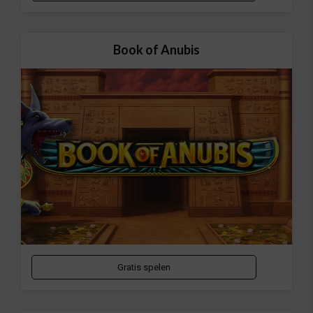
Book of Anubis
Gratis spelen