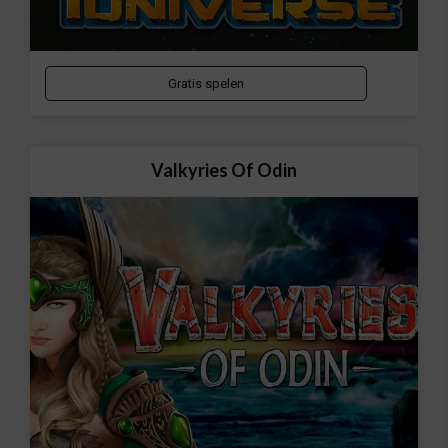
Gratis spelen
Valkyries Of Odin