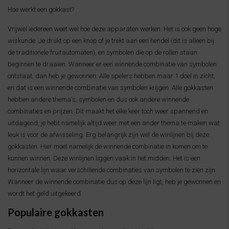
Hoe werkt een gokkast?
Vrijwel iedereen weet wel hoe deze apparaten werken. Het is ook geen hoge
wiskunde. Je drukt op een knop of je trekt aan een hendel (dit is alleen bij
de traditionele fruitautomaten), en symbolen die op de rollen staan
beginnen te draaien. Wanneer er een winnende combinatie van symbolen
ontstaat, dan heb je gewonnen. Alle spelers hebben maar 1 doel in zicht,
en dat is een winnende combinatie van symbolen krijgen. Alle gokkasten
hebben andere thema's, symbolen en dus ook andere winnende
combinaties en prijzen. Dit maakt het elke keer toch weer spannend en
uitdagend, je hebt namelijk altijd weer met een ander thema te maken wat
leuk is voor de afwisseling. Erg belangrijk zijn wel de winlijnen bij deze
gokkasten. Hier moet namelijk de winnende combinatie in komen om te
kunnen winnen. Deze winlijnen liggen vaak in het midden. Het is een
horizontale lijn waar verschillende combinaties van symbolen te zien zijn.
Wanneer de winnende combinatie dus op deze lijn ligt, heb je gewonnen en
wordt het geld uitgekeerd.
Populaire gokkasten