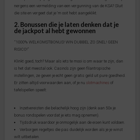
nergens een vermelding van een vergunning van de KSA? Sluit
die site en vergeet dat je ‘m ooit hebt aangeklikt.
2. Bonussen die je laten denken dat je
de jackpot al hebt gewonnen
“1000% WELKOMSTBONUS! WIN DUBBEL ZO SNEL! GEEN
RISICO!”
Klinkt goed, toch? Maar als iets te mooi is om waar te zijn, dan
is het dat meestal ook. Casino’s zijn geen filantropische
instellingen, ze geven je echt geen gratis geld uit pure goedheid.
Er zitten altijd voorwaarden aan, of je nu
slotmachines
of
tafelspellen speelt:
Inzetvereisten die belachelijk hoog zijn (denk aan 50x je
bonus rondspelen voordat je iets mag opnemen).
Tijdsdruk waardoor je onmogelijk aan de eisen kunt voldoen.
Verborgen regeltjes die pas duidelijk worden als je je winst
wilt uitbetalen.