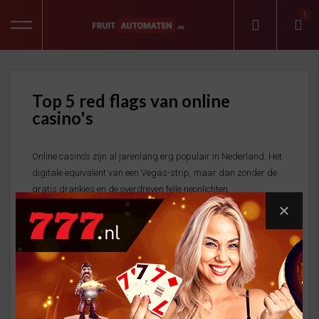
1
Home
Top 5 red flags van online
casino's
Casino reviews
Online casino’s zijn al jarenlang erg populair in Nederland. Het
Online speelhal
digitale equivalent van een Vegas-strip, maar dan zonder de
gratis drankjes en de overdreven felle neonlichten.
Online casino games
Het klinkt allemaal heel aantrekkelijk: je zit thuis op de bank,
Gratis gokautomaten
klikt wat rond en hoppa—de kans om een flinke smak geld te
winnen! Maar net als in een echte stad vol casino’s, zijn er ook in
de online gokwereld louche tenten waar je beter met een boog
omheen kunt lopen.
Laten we eerlijk zijn: je wilt geen ellende. Geen gedoe met