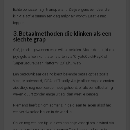
Echte bonussen zijn transparant. Zie je ergens een deal die
klinkt alsof je binnen een dag miljonair wordt? Laat je niet
foppen.
3. Betaalmethoden die klinken als een
slechte grap
Oké, je hebt gewonnen en je wilt uitbetalen. Maar dan blijkt dat
je je geld alleen kunt laten storten via ‘CryptoQuickPayX’ of
‘SuperSecureCashPlatform123’. Eh… wat?
Een betrouwbaar casino biedt bekende betaalopties zoals
Visa, Mastercard, iDEAL of Trustly. Als je alleen vage diensten
ziet die je nog nooit eerder hebt gehoord, of als een uitbetaling
weken duurt zonder enige uitleg, dan weet je genoeg.
Niemand heeft zin om achter zijn geld aan te jagen alsof het
een verdwaalde ballon in de wind is.
Oh, en nog een pro-tip: als een casino je vraagt om je winst via
een alternatieve route op te nemen (“we kunnen het naar je