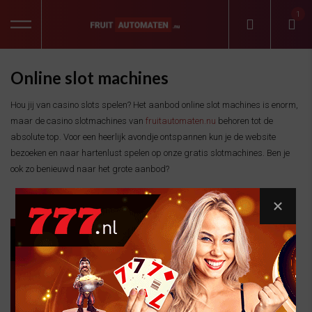
1
Online slot machines
Home
Hou jij van casino slots spelen? Het aanbod online slot machines is enorm,
maar de casino slotmachines van
fruitautomaten.nu
behoren tot de
Casino reviews
absolute top. Voor een heerlijk avondje ontspannen kun je de website
bezoeken en naar hartenlust spelen op onze gratis slotmachines. Ben je
Online speelhal
ook zo benieuwd naar het grote aanbod?
Online casino games
Vorige
2
3
4
Gratis gokautomaten