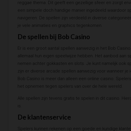
reggae thema. Dit geeft een gezellige sfeer en zorgt erv
een simpele doch handige manier ingedeeld waardoor spe
navigeren. De spellen zijn verdeeld in diverse categorie
je vele animaties en graphics tegenkomen.
De spellen bij Bob Casino
Er is een groot aantal spellen aanwezig in het Bob Casin
allemaal hun eigen speelwijze hebben. Het aanbod aan spel
nemen achter gokkasten en slots. Je kunt namelijk ook sp
zijn er diverse arcade spellen aanwezig voor wanneer je 
Bob Casino is meer dan alleen een online casino. Spelers 
het opnemen tegen spelers van over de hele wereld.
Alle spellen zijn tevens gratis te spelen in dit casino. Hier
is.
De klantenservice
Spelers kunnen rekenen op een goede en kundige klantens