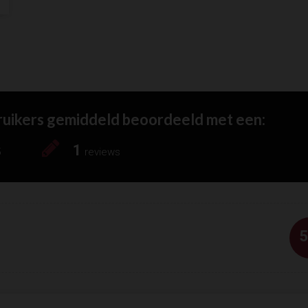
uikers gemiddeld beoordeeld met een:
1
5
reviews
5