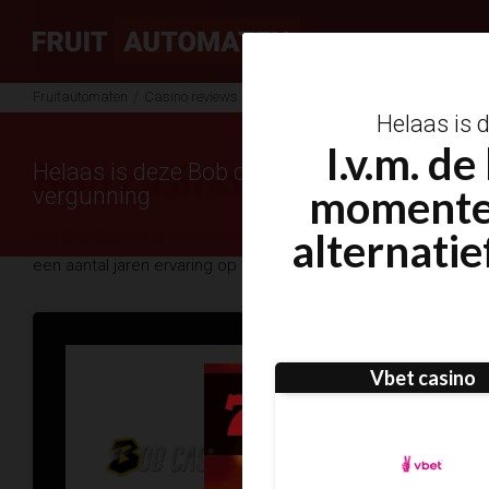
Home
Casino
Fruitautomaten
Casino reviews
Bob casino
Helaas is 
I.v.m. d
Bob casino review
Helaas is deze Bob casino review niet besch
momentee
vergunning
alternatie
Het Bob Casino is een echte beginner in de online casino were
een aantal jaren ervaring op kunnen doen bij het Playamo Casin
Vbet casino
Ontvang de 
d