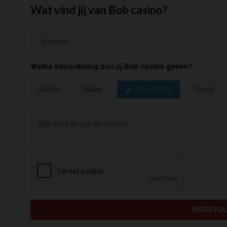
Wat vind jij van Bob casino?
Welke beoordeling zou jij Bob casino geven?
Slecht
Matig
Gemiddeld
Goed