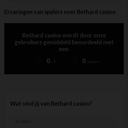
bedrag van €10,-.
Sportweddenschappen
Ervaringen van spelers over Bethard casino
Ook bij sportweddenschappen krijg je als nieuwe spelers een
mooie bonus. Dit is weer in de vorm van geld storten. Je krijgt
Bethard casino
wordt door onze
125% bonus als je minimaal €10,- stort en maximaal €125,-. Bij
gebruikers gemiddeld beoordeeld met
veel andere online casino’s is al niet te wedden op
sportwedstrijden en krijg je ook geen aparte bonus. Daarnaast
een:
zijn er nog dagelijkse bonussen te krijgen met onder andere
0
0
extra geld en free spins.
/ 5
reviews
Klantenservice
Mocht je een vraag hebben dan kun je Bethard Casino via een
aantal verschillende mogelijkheden bereiken. Rechtsonder in het
scherm is een teksticoontje te vinden die je doorstuurt naar een
live chat. Ook kan er een mail gestuurd worden naar
Wat vind jij van Bethard casino?
support@bethard.com. Je moet er wel rekening mee houden
dat een mail sturen vaker wat langer duurt. Naast deze 2
opties kun je ook nog een bericht sturen naar Bethard via een
van de social mediakanalen.