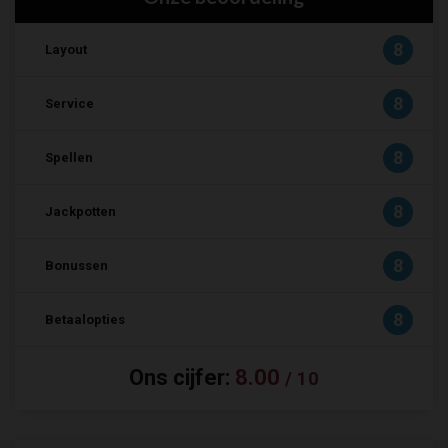
voren gebracht op de hoofdpagina. Rechtsboven aan de
website kun je een account aanmaken of contact opnemen met
8
Layout
de werknemers van Bethard.
Game selectie
8
Service
Bethard Casino heeft een ruim aanbod in verschillende spellen
8
in verschillende categorieën. Zo kun je hier live casino,
Spellen
gokkasten, tafelspellen enzovoort terugvinden. Daarnaast kun
je ook nog inzetten op sportwedstrijden.
8
Jackpotten
Gokkasten en jackpots
8
Bonussen
Er is een ruim aanbod te vinden als het gaat om gokkasten. De
grote bekende ‘Starbust’ is ook te spelen op Bethard Casino.
8
Naast deze populaire gokkast zijn er nog veel andere te vinden.
Betaalopties
Er is genoeg keuze om een gokkast te vinden die bij jou past. Er
is ook een zeer ruim aanbod te vinden in jackpotspellen. De
Ons cijfer:
8.00
/ 10
meeste online casino’s bieden niet zoveel variatie aan in
jackpots.
Tafelspellen en live casino