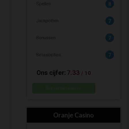
8
Spellen
7
Jackpotten
7
Bonussen
g
7
Betaalopties
Ons cijfer:
7.33
/ 10
Bezoek het casino!
Oranje Casino