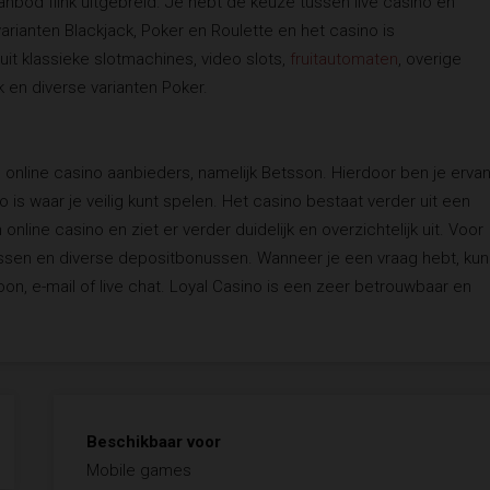
anbod flink uitgebreid. Je hebt de keuze tussen live casino en
arianten Blackjack, Poker en Roulette en het casino is
it klassieke slotmachines, video slots,
fruitautomaten
, overige
k en diverse varianten Poker.
 online casino aanbieders, namelijk Betsson. Hierdoor ben je erva
is waar je veilig kunt spelen. Het casino bestaat verder uit een
ine casino en ziet er verder duidelijk en overzichtelijk uit. Voor
nussen en diverse depositbonussen. Wanneer je een vraag hebt, kun
oon, e-mail of live chat. Loyal Casino is een zeer betrouwbaar en
Beschikbaar voor
Mobile games