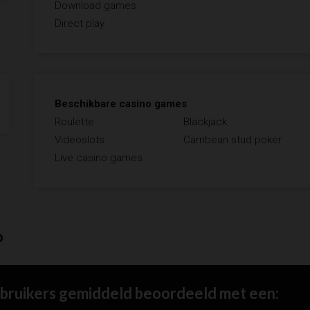
Download games
Direct play
Beschikbare casino games
Roulette
Blackjack
Videoslots
Carribean stud poker
Live casino games
o
bruikers gemiddeld beoordeeld met een: