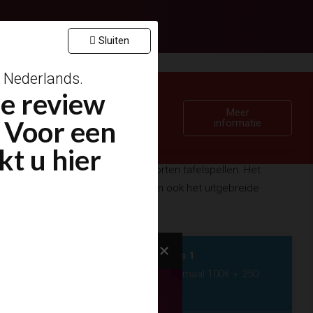
is gokautomaten
Sluiten
t Nederlands.
ze review
 casino's met een
Meer
 Voor een
informatie
kt u hier
maar tegenwoordig is Loyal Casino een Engelstalig casino dat
diverse slots en verschillende soorten tafelspellen. Het
 en veiligheid zit het dus goed en ook het uitgebreide
Deposit Bonus 1
1
100 % tot maximaal 100€ + 250
Free Spins