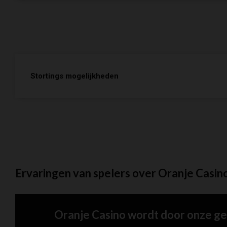
Stortings mogelijkheden
Ervaringen van spelers over Oranje Casin
Oranje Casino
wordt door onze ge