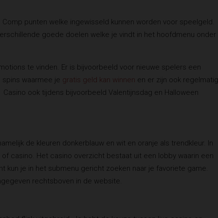
len Comp punten welke ingewisseld kunnen worden voor speelgeld.
schillende goede doelen welke je vindt in het hoofdmenu onder
motions te vinden. Er is bijvoorbeeld voor nieuwe spelers een
is spins waarmee je
gratis geld kan winnen
en er zijn ook regelmati
Casino ook tijdens bijvoorbeeld Valentijnsdag en Halloween
melijk de kleuren donkerblauw en wit en oranje als trendkleur. In
of casino. Het casino overzicht bestaat uit een lobby waarin een
nt kun je in het submenu gericht zoeken naar je favoriete game.
angegeven rechtsboven in de website.