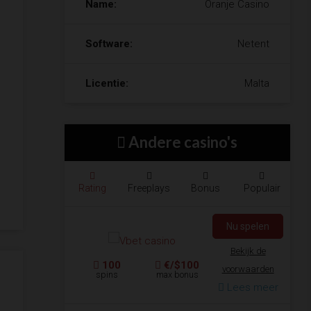
Name:
Oranje Casino
Software:
Netent
Licentie:
Malta
n
Andere casino's
Rating
Freeplays
Bonus
Populair
Nu spelen
Bekijk de
100
€/$100
voorwaarden
spins
max bonus
Lees meer