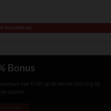
% Bonus
ximum van €100 op de eerste storting bij
nje casino!
eel nu online