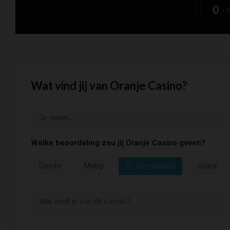
0
/ 
Wat vind jij van Oranje Casino?
Welke beoordeling zou jij Oranje Casino geven?
Slecht
Matig
Gemiddeld
Goed